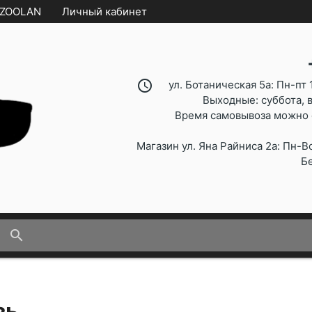
 ZOOLAN
Личный кабинет
access_time
ул. Ботаническая 5а: Пн-пт 1
Выходные: суббота, 
Время самовывоза можно 
Магазин ул. Яна Райниса 2а: Пн-Вс
Б
search
зь