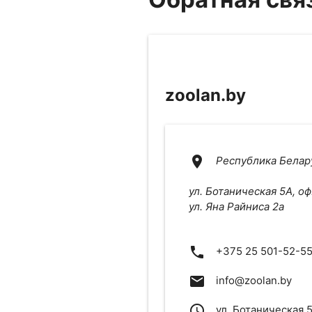
zoolan.by
location_on
Республика Белару
ул. Ботаническая 5А, оф
ул. Яна Райниса 2а
phone
+375 25 501-52-5
email
info@zoolan.by
access_time
ул. Ботаническая 5