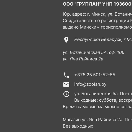
ООО "ГРУПЛАН" УНП 193600
Юр. адрес: г. Минск, ул. Ботанич
Свидетельство о регистрации №
выдано Минским горисполком
location_on
Республика Беларусь, г.М
ул. Ботаническая 5А, оф. 106
ул. Яна Райниса 2а
phone
+375 25 501-52-55
email
info@zoolan.by
access_time
ул. Ботаническая 5а: Пн-пт
Выходные: суббота, воскр
Время самовывоза можно согла
Магазин ул. Яна Райниса 2а: Пн-
Без выходных