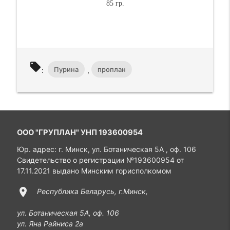
85 гр.
local_offer
Пурина
проплан
:
,
ООО "ГРУПЛАН" УНП 193600954
Юр. адрес: г. Минск, ул. Ботаническая 5А , оф. 106
Свидетельство о регистрации №193600954 от
17.11.2021 выдано Минским горисполкомом
location_on
Республика Беларусь, г.Минск,
ул. Ботаническая 5А, оф. 106
ул. Яна Райниса 2а