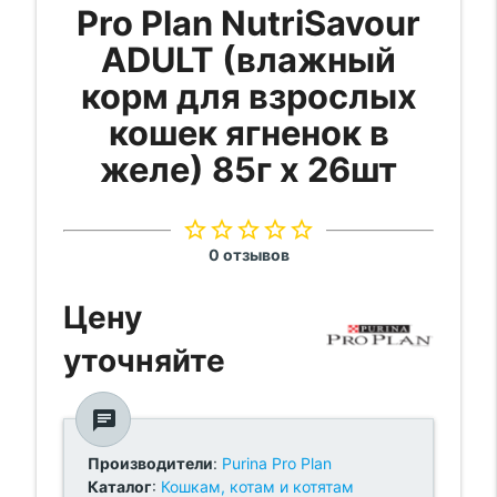
Pro Plan NutriSavour
ADULT (влажный
корм для взрослых
кошек ягненок в
желе) 85г х 26шт
star_border
star_border
star_border
star_border
star_border
0 отзывов
Цену
уточняйте
chat
Производители
:
Purina Pro Plan
Каталог
:
Кошкам, котам и котятам