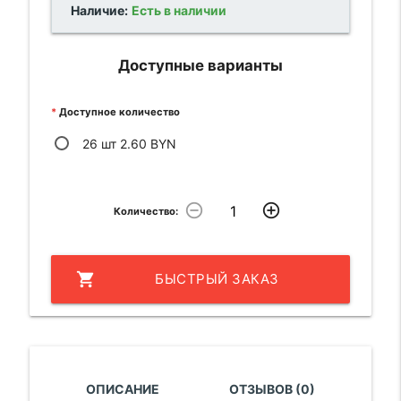
Наличие:
Есть в наличии
Доступные варианты
Доступное количество
26 шт 2.60 BYN
remove_circle_outline
add_circle_outline
Количество:
shopping_cart
БЫСТРЫЙ ЗАКАЗ
ОПИСАНИЕ
ОТЗЫВОВ (0)