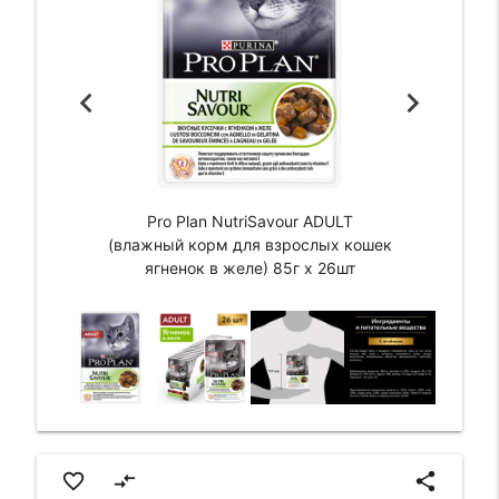
Pro Plan NutriSavour ADULT
(влажный корм для взрослых кошек
ягненок в желе) 85г х 26шт
favorite_border
compare_arrows
share