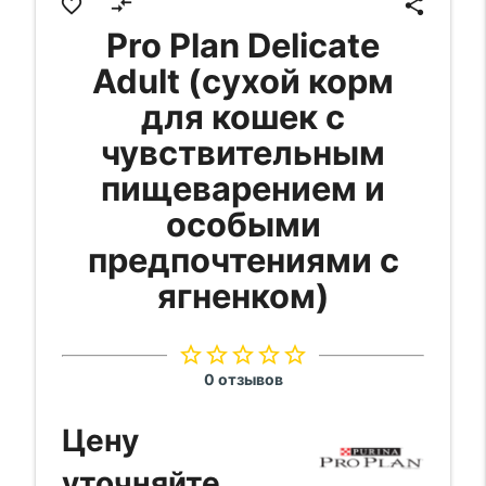
favorite_border
compare_arrows
share
Pro Plan Delicate
Adult (сухой корм
для кошек с
чувствительным
пищеварением и
особыми
предпочтениями с
ягненком)
star_border
star_border
star_border
star_border
star_border
0 отзывов
Цену
уточняйте