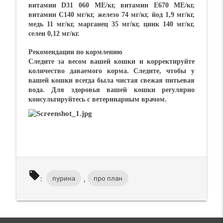
витамин D31 060 МЕ/кг, витамин Е670 МЕ/кг,
витамин С140 мг/кг, железо 74 мг/кг, йод 1,9 мг/кг,
медь 11 мг/кг, марганец 35 мг/кг, цинк 140 мг/кг,
селен 0,12 мг/кг.
Рекомендации по кормлению
Следите за весом вашей кошки и корректируйте
количество даваемого корма. Следите, чтобы у
вашей кошки всегда была чистая свежая питьевая
вода. Для здоровья вашей кошки регулярно
консультируйтесь с ветеринарным врачом.
local_offer
пурина
про план
:
,