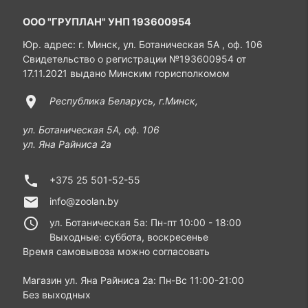
ООО "ГРУПЛАН" УНП 193600954
Юр. адрес: г. Минск, ул. Ботаническая 5А , оф. 106
Свидетельство о регистрации №193600954 от
17.11.2021 выдано Минским горисполкомом
location_on
Республика Беларусь, г.Минск,
ул. Ботаническая 5А, оф. 106
ул. Яна Райниса 2а
phone
+375 25 501-52-55
email
info@zoolan.by
access_time
ул. Ботаническая 5а: Пн-пт 10:00 - 18:00
Выходные: суббота, воскресенье
Время самовывоза можно согласовать
Магазин ул. Яна Райниса 2а: Пн-Вс 11:00-21:00
Без выходных