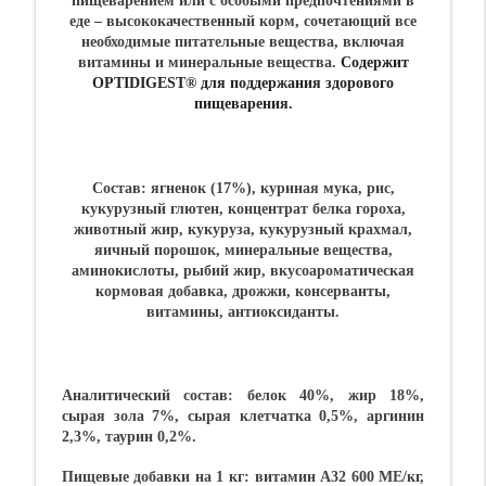
пищеварением или с особыми предпочтениями в
еде – высококачественный корм, сочетающий все
необходимые питательные вещества, включая
витамины и минеральные вещества.
Содержит
OPTIDIGEST® для поддержания здорового
пищеварения.
Состав:
ягненок (17%), куриная мука, рис,
кукурузный глютен, концентрат белка гороха,
животный жир, кукуруза, кукурузный крахмал,
яичный порошок, минеральные вещества,
аминокислоты, рыбий жир, вкусоароматическая
кормовая добавка, дрожжи, консерванты,
витамины, антиоксиданты.
Аналитический состав:
белок 40%, жир 18%,
сырая зола 7%, сырая клетчатка 0,5%, аргинин
2,3%, таурин 0,2%.
Пищевые добавки на 1 кг:
витамин А32 600 МЕ/кг,