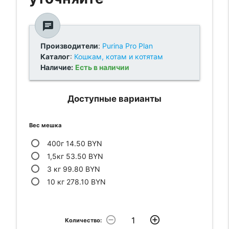
chat
Производители
:
Purina Pro Plan
Каталог
:
Кошкам, котам и котятам
Наличие:
Есть в наличии
Доступные варианты
Вес мешка
400г 14.50 BYN
1,5кг 53.50 BYN
3 кг 99.80 BYN
10 кг 278.10 BYN
remove_circle_outline
add_circle_outline
Количество: